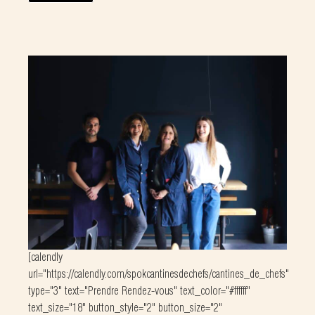
[calendly
url="https://calendly.com/spokcantinesdechefs/cantines_de_chefs"
type="3" text="Prendre Rendez-vous" text_color="#ffffff"
text_size="18" button_style="2" button_size="2"