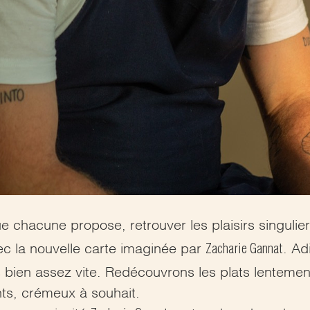
ue chacune propose, retrouver les plaisirs singulie
Zacharie Gannat
ec la nouvelle carte imaginée par
. Ad
bien assez vite. Redécouvrons les plats lentement 
nts, crémeux à souhait.