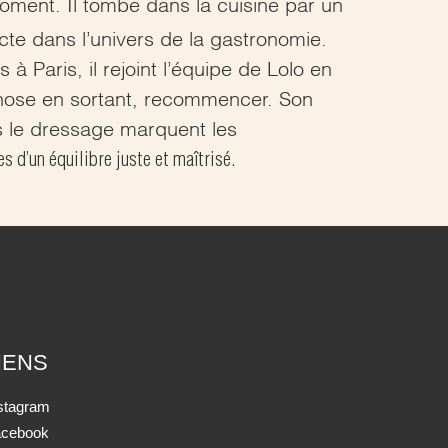
ment. Il tombe dans la cuisine par un
cte dans l’univers de la gastronomie.
Paris, il rejoint l’équipe de Lolo en
chose en sortant, recommencer. Son
ns le dressage marquent les
 d’un équilibre juste et maîtrisé.
IENS
stagram
acebook