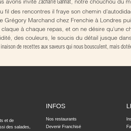
Zacharie Gannat
us avons invité
, notre chouchou du mo
u fil des rencontres il fraye son chemin d’autodida
e Grégory Marchand chez Frenchie à Londres puis à 
ne claque à chaque repas, et on ne désire qu’une 
dité, des couleurs, le soucis du détail jusque da
inaison de recettes aux saveurs qui nous bousculent, mais dotées
INFOS
L
Nos restaurants
In
s et de
Devenir Franchisé
F
ssi des salades,